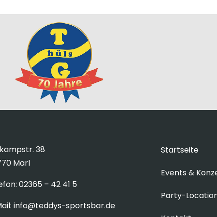
kampstr. 38
Startseite
70 Marl
Events & Konz
efon:
02365 – 42 41 5
Party-Locatio
ail:
info@teddys-sportsbar.de