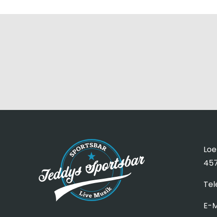
Loe
457
Tel
E-M